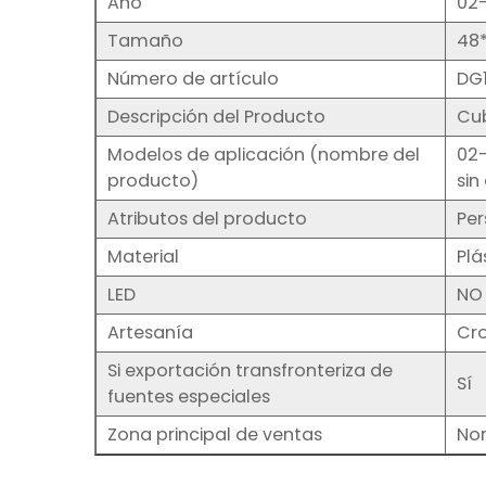
Año
02
Tamaño
48*
Número de artículo
DG
Descripción del Producto
Cub
Modelos de aplicación (nombre del
02
producto)
sin
Atributos del producto
Per
Material
Plá
LED
NO
Artesanía
Cr
Si exportación transfronteriza de
Sí
fuentes especiales
Zona principal de ventas
No