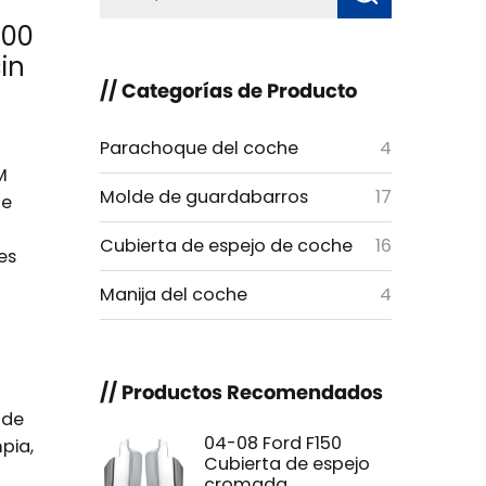
500
in
// Categorías de Producto
Parachoque del coche
4
M
Molde de guardabarros
17
te
Cubierta de espejo de coche
16
es
Manija del coche
4
// Productos Recomendados
 de
04-08 Ford F150
mpia,
Cubierta de espejo
cromada