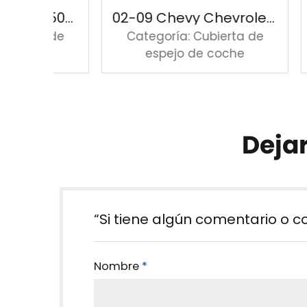
02-08 Dodge Ram 150025003500 Cubierta de espejo cromada sin espejo de remolque
02-09 Chevy Chevrolet Trailblazer GMC Envoy cubierta cromada de espejo
a de
Categoría: Cubierta de
Cat
e
espejo de coche
Deja
“Si tiene algún comentario o c
Nombre
*