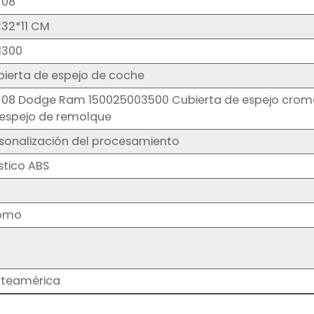
-08
32*11 CM
1300
ierta de espejo de coche
-08 Dodge Ram 150025003500 Cubierta de espejo cro
 espejo de remolque
sonalización del procesamiento
stico ABS
omo
rteamérica