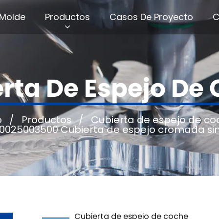
Molde
Productos
Casos De Proyecto
C
rta De Espejo De
o
/
Productos
/
Cubierta de espejo de co
0025003500 Cubierta de espejo cromada sin
Cubierta de espejo de coche