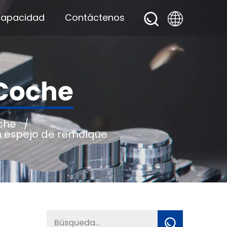
apacidad
Contáctenos
 Coche
che
/
 espejo de remolque