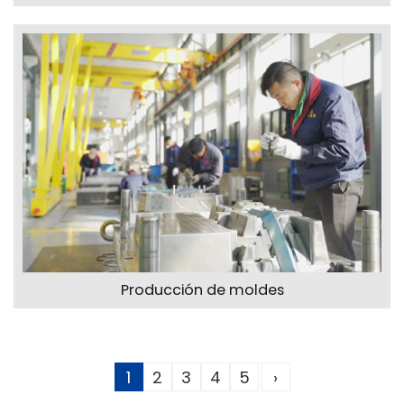
Producción de moldes
1
2
3
4
5
›