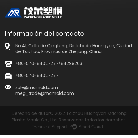
Información del contacto
No.41, Calle de Qingfeng, Distrito de Huangyan, Ciudad
de Taizhou, Provincia de Zhejiang, China
+86-576-84027277/84299203
+86-576-84027277
sale@mamold.com
meg_trade@mamold.com
Derecho de autor© 2022 Taizhou Huangyan Maorong
Plastic Mould Co., Ltd. Reservados todos los derechos.
Technical Support ：
Smart Cloud