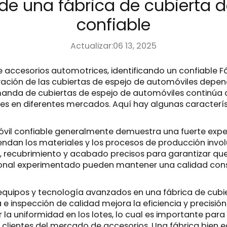
 de una fábrica de cubierta 
confiable
Actualizar:06 13, 2025
de accesorios automotrices, identificando un confiable
F
nnovación de las cubiertas de espejo de automóviles de
manda de cubiertas de espejo de automóviles continúa 
ntes en diferentes mercados. Aquí hay algunas caracterís
vil confiable generalmente demuestra una fuerte experi
endan los materiales y los procesos de producción invol
recubrimiento y acabado precisos para garantizar que
onal experimentado pueden mantener una calidad consis
 equipos y tecnología avanzados en una fábrica de cubi
 inspección de calidad mejora la eficiencia y precisión
uniformidad en los lotes, lo cual es importante para 
os clientes del mercado de accesorios. Una fábrica bien