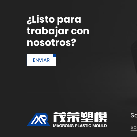
¿Listo para
trabajar con
nosotros?
ENVIAR
S
So