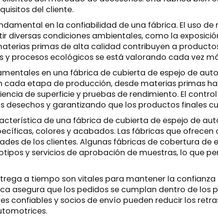
isitos del cliente.
ndamental en la confiabilidad de una fábrica. El uso de 
ir diversas condiciones ambientales, como la exposición a
materias primas de alta calidad contribuyen a product
es y procesos ecológicos se está valorando cada vez más
amentales en una fábrica de cubierta de espejo de auto
n cada etapa de producción, desde materias primas has
encia de superficie y pruebas de rendimiento. El control
 desechos y garantizando que los productos finales cum
acterística de una fábrica de cubierta de espejo de aut
cíficas, colores y acabados. Las fábricas que ofrecen o
dades de los clientes. Algunas fábricas de cobertura de
otipos y servicios de aprobación de muestras, lo que per
ntrega a tiempo son vitales para mantener la confianza 
ística asegura que los pedidos se cumplan dentro de los 
s confiables y socios de envío pueden reducir los retras
automotrices.