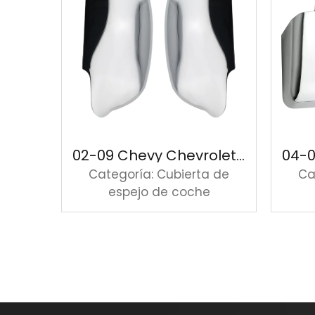
02-08 Dodge Ram 150025003500 Cubierta de espejo cromada sin espejo de remolque
02-09 Chevy Chevrolet Trailblazer GMC Envoy cubierta cromada de espejo
a de
Categoría: Cubierta de
Ca
e
espejo de coche