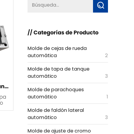
// Categorías de Producto
Molde de cejas de rueda
automática
2
Molde de tapa de tanque
automático
3
cuerpo de la barra delantera
Molde de parachoques
automático
1
apa
o
Molde de faldón lateral
automático
3
Molde de ajuste de cromo