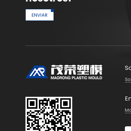
ENVIAR
S
So
E
Mo