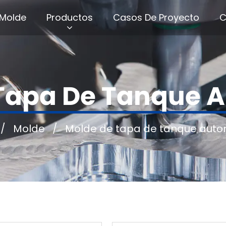
Molde
Productos
Casos De Proyecto
C
Tapa De Tanque 
/
Molde
/
Molde de tapa de tanque auto